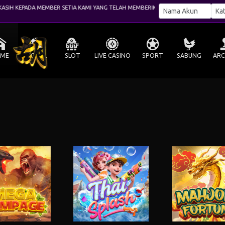
EPADA MEMBER SETIA KAMI YANG TELAH MEMBERIKAN KEPERCAYAAN DAN MENDUKUNG 
ME
TOGEL
SLOT
LIVE CASINO
SPORT
SABUNG
ARC