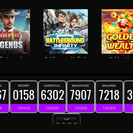
fia Legends
Battleground Infinity
Golden Wea
NG
SYDNEY
LIVERPOOL
SINGAPORE
MALAYSIA
67
0158
6302
7907
7218
3
26
7/8/2026
7/8/2026
7/8/2026
7/8/2026
7
TOTO WUHAN
6989
t Fiesta 1000
Samba Soccer
Fishing Ma