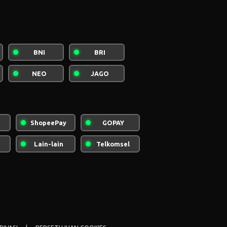
BNI
BRI
NEO
JAGO
ShopeePay
GOPAY
Lain-lain
Telkomsel