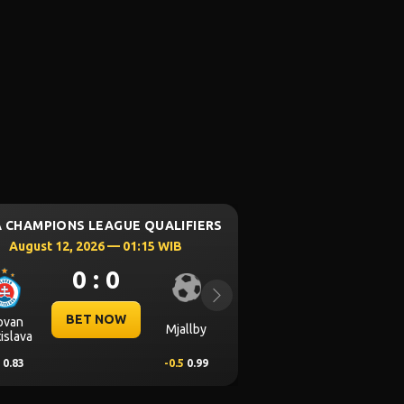
ta
Neon Party 1000
FOOTBALL F24 INTERNATIONAL
FRIENDLY
August 8, 2026 — 06:00 WIB
0 : 0
Next
BET NOW
rland
Aladdin's Lamp
gentina
e-Denmark
0
-0.94
0.00
0.70