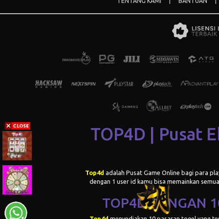
TENTANG KAMI
|
BANTUAN
|
TOP4D | Pusat E
Top4d
adalah
Pusat Game Online
bagi para pla
dengan 1 user id kamu bisa memainkan semua 
TOP4D DENGAN 1