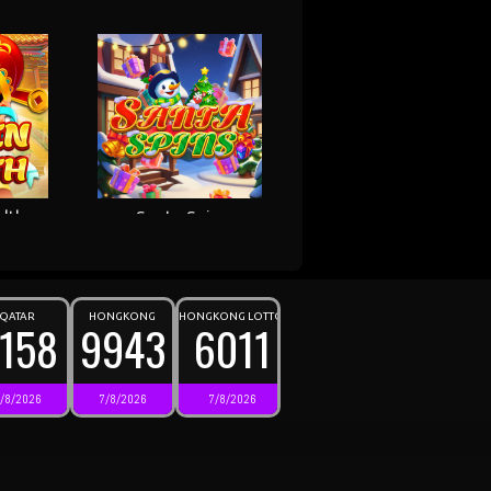
lth
Santa Spins
QATAR
HONGKONG
HONGKONG LOTTO
158
9943
6011
/8/2026
7/8/2026
7/8/2026
nia
Cosmic Riches