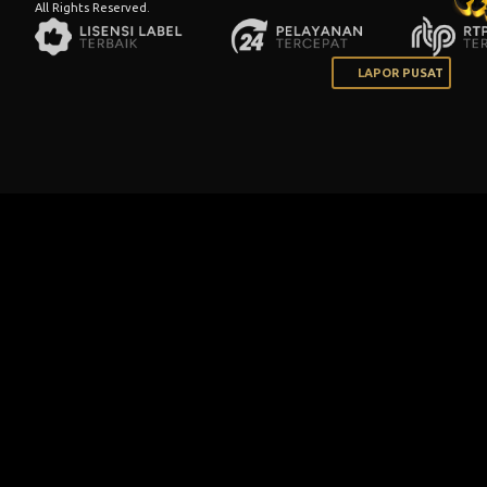
All Rights Reserved.
LAPOR PUSAT