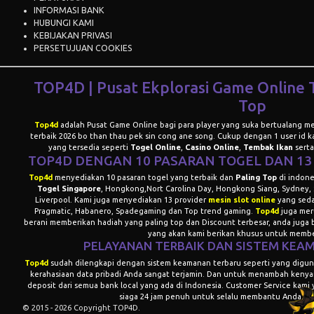
INFORMASI BANK
HUBUNGI KAMI
KEBIJAKAN PRIVASI
PERSETUJUAN COOKIES
TOP4D | Pusat Ekplorasi Game Online 
Top
Top4d
adalah
Pusat Game Online
bagi para player yang suka bertualang m
terbaik 2026 bo than thau pek sin cong ane song. Cukup dengan 1 user id 
yang tersedia seperti
Togel Online
,
Casino Online
,
T
embak Ikan
serta
TOP4D DENGAN 10 PASARAN TOGEL DAN 13
Top4d
menyediakan 10 pasaran togel yang terbaik dan
Paling Top
di indone
Togel Singapore
, Hongkong,Nort Carolina Day, Hongkong Siang, Sydney, S
Liverpool. Kami juga menyediakan 13 provider
mesin slot online
yang seda
Pragmatic, Habanero, Spadegaming dan Top trend gaming.
Top4d
juga mer
berani memberikan hadiah yang paling top dan Discount terbesar, anda juga b
yang akan kami berikan khusus untuk membe
PELAYANAN TERBAIK DAN SISTEM KEA
Top4d
sudah dilengkapi dengan sistem keamanan terbaru seperti yang digunak
kerahasiaan data pribadi Anda sangat terjamin. Dan untuk menambah keny
deposit dari semua bank local yang ada di Indonesia. Customer Service kami 
siaga 24 jam penuh untuk selalu membantu Anda. H
© 2015 - 2026 Copyright TOP4D.